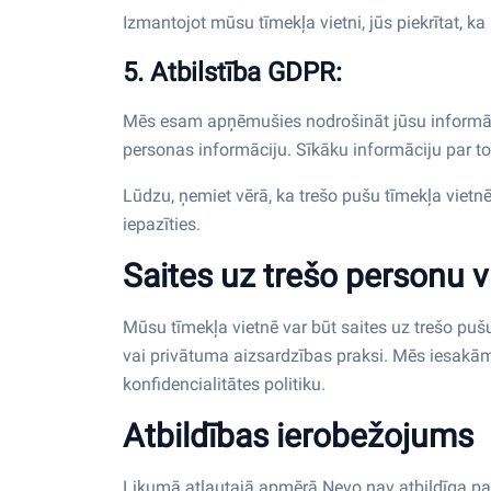
Izmantojot mūsu tīmekļa vietni, jūs piekrītat, k
5. Atbilstība GDPR:
Mēs esam apņēmušies nodrošināt jūsu informācij
personas informāciju. Sīkāku informāciju par to,
Lūdzu, ņemiet vērā, ka trešo pušu tīmekļa vietn
iepazīties.
Saites uz trešo personu 
Mūsu tīmekļa vietnē var būt saites uz trešo puš
vai privātuma aizsardzības praksi. Mēs iesakām
konfidencialitātes politiku.
Atbildības ierobežojums
Likumā atļautajā apmērā Nevo nav atbildīga par