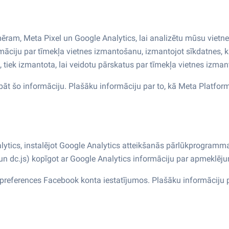
am, Meta Pixel un Google Analytics, lai analizētu mūsu vietne
māciju par tīmekļa vietnes izmantošanu, izmantojot sīkdatnes, ka
, tiek izmantota, lai veidotu pārskatus par tīmekļa vietnes izma
t šo informāciju. Plašāku informāciju par to, kā Meta Platforms,
lytics, instalējot Google Analytics atteikšanās pārlūkprogramm
 un dc.js) kopīgot ar Google Analytics informāciju par apmeklējum
 preferences Facebook konta iestatījumos. Plašāku informāciju pa