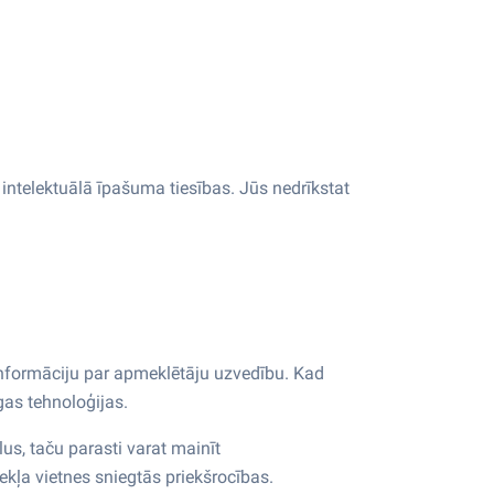
intelektuālā īpašuma tiesības. Jūs nedrīkstat
un informāciju par apmeklētāju uzvedību. Kad
gas tehnoloģijas.
us, taču parasti varat mainīt
mekļa vietnes sniegtās priekšrocības.