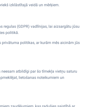
riekš izklāstītajā veidā un mērķiem.
 regulas (GDPR) vadlīnijas, lai aizsargātu jūsu
es politikā.
as privātuma politikas, ar kurām mēs aicinām jūs
 neesam atbildīgi par šo tīmekļa vietņu saturu
 apmeklējat, lietošanas noteikumiem un
dāmiem zaudējumiem, kas radušies saistībā ar