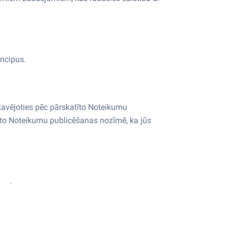
incipus.
kavējoties pēc pārskatīto Noteikumu
to Noteikumu publicēšanas nozīmē, ka jūs
com
.