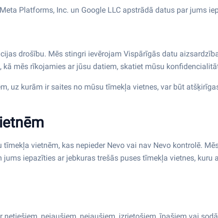
a Meta Platforms, Inc. un Google LLC apstrādā datus par jums iep
as drošību. Mēs stingri ievērojam Vispārīgās datu aizsardzības
 kā mēs rīkojamies ar jūsu datiem, skatiet mūsu konfidencialitāt
ēm, uz kurām ir saites no mūsu tīmekļa vietnes, var būt atšķirīg
vietnēm
u tīmekļa vietnēm, kas nepieder Nevo vai nav Nevo kontrolē. Mēs
 jums iepazīties ar jebkuras trešās puses tīmekļa vietnes, kuru
 netiešiem, nejaušiem, nejaušiem, izrietošiem, īpašiem vai so