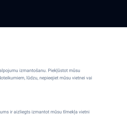
akalpojumu izmantošanu. Piekļūstot mūsu
Noteikumiem, lūdzu, nepieejiet mūsu vietnei vai
ms ir aizliegts izmantot mūsu tīmekļa vietni