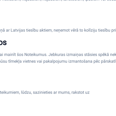
 ar Latvijas tiesību aktiem, neņemot vērā to kolīziju tiesību pr
os
vai mainīt šos Noteikumus. Jebkuras izmaiņas stāsies spēkā ne
ūsu tīmekļa vietnes vai pakalpojumu izmantošana pēc pārskatī
teikumiem, lūdzu, sazinieties ar mums, rakstot uz
nevo@nevo.