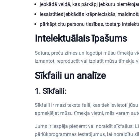
jebkādā veidā, kas pārkāpj jebkuru piemēroj
iesaistīties jebkādās krāpnieciskās, maldinoš
pārkāpt citu personu tiesības, tostarp intelek
Intelektuālais īpašums
Saturs, preču zīmes un logotipi mūsu tīmekļa vi
izmantot, reproducēt vai izplatīt mūsu tīmekļa 
Sīkfaili un analīze
1. Sīkfaili:
Sīkfaili ir mazi teksta faili, kas tiek ievietoti
apmeklējat mūsu tīmekļa vietni, mēs varam autom
Jums ir iespēja pieņemt vai noraidīt sīkfailus.
pārlūkprogrammas iestatījumus, lai noraidītu sīk