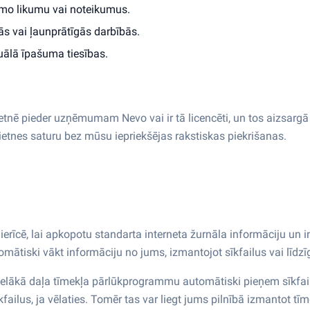
amo likumu vai noteikumus.
ās vai ļaunprātīgās darbībās.
tuālā īpašuma tiesības.
etnē pieder uzņēmumam Nevo vai ir tā licencēti, un tos aizsargā 
vietnes saturu bez mūsu iepriekšējas rakstiskas piekrišanas.
 jūsu ierīcē, lai apkopotu standarta interneta žurnāla informāciju 
ātiski vākt informāciju no jums, izmantojot sīkfailus vai līdzī
 Lielākā daļa tīmekļa pārlūkprogrammu automātiski pieņem sīkfail
failus, ja vēlaties. Tomēr tas var liegt jums pilnībā izmantot tī