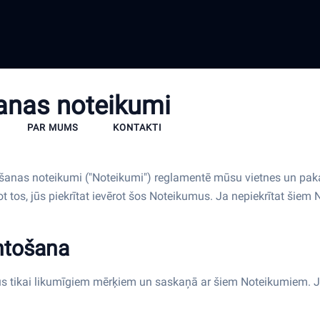
anas noteikumi
PAR MUMS
KONTAKTI
egšanas noteikumi ("Noteikumi") reglamentē mūsu vietnes un p
 tos, jūs piekrītat ievērot šos Noteikumus. Ja nepiekrītat šiem 
ntošana
s tikai likumīgiem mērķiem un saskaņā ar šiem Noteikumiem. Ju