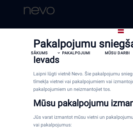
Pakalpojumu sniegš
SĀKUMS
PAKALPOJUMI
MŪSU DARBI
Ievads
Laipni lūgti vietnē Nevo. Šie pakalpojumu sni
tīmekļa vietnei vai pakalpojumiem vai izmantojot
pakalpojumiem un neizmantojiet tos.
Mūsu pakalpojumu izma
Jūs varat izmantot mūsu vietni un pakalpojumu
vai pakalpojumus: