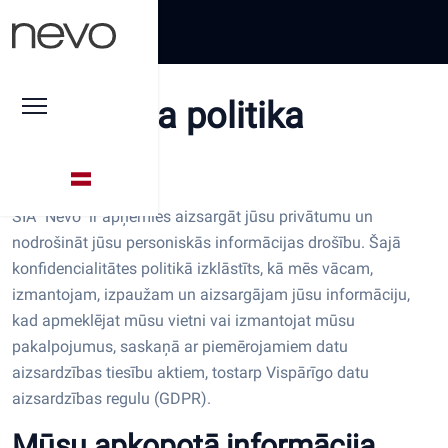
Privātuma politika
Ievads
SIA "Nevo" ir apņēmies aizsargāt jūsu privātumu un
nodrošināt jūsu personiskās informācijas drošību. Šajā
konfidencialitātes politikā izklāstīts, kā mēs vācam,
izmantojam, izpaužam un aizsargājam jūsu informāciju,
kad apmeklējat mūsu vietni vai izmantojat mūsu
pakalpojumus, saskaņā ar piemērojamiem datu
aizsardzības tiesību aktiem, tostarp Vispārīgo datu
aizsardzības regulu (GDPR).
Mūsu apkopotā informācija