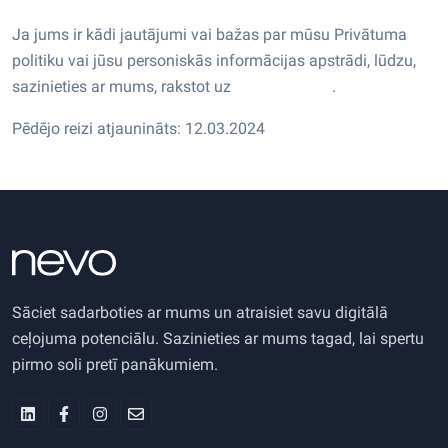
Ja jums ir kādi jautājumi vai bažas par mūsu Privātuma
politiku vai jūsu personiskās informācijas apstrādi, lūdzu,
sazinieties ar mums, rakstot uz
nevo@nevo.lv
.
Pēdējo reizi atjaunināts: 12.03.2024
Sāciet sadarboties ar mums un atraisiet savu digitālā
ceļojuma potenciālu. Sazinieties ar mums tagad, lai spertu
pirmo soli pretī panākumiem.