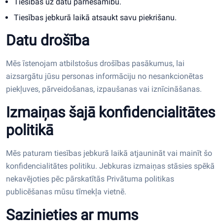
Tiesības uz datu pārnesamību.
Tiesības jebkurā laikā atsaukt savu piekrišanu.
Datu drošība
Mēs īstenojam atbilstošus drošības pasākumus, lai
aizsargātu jūsu personas informāciju no nesankcionētas
piekļuves, pārveidošanas, izpaušanas vai iznīcināšanas.
Izmaiņas šajā konfidencialitātes
politikā
Mēs paturam tiesības jebkurā laikā atjaunināt vai mainīt šo
konfidencialitātes politiku. Jebkuras izmaiņas stāsies spēkā
nekavējoties pēc pārskatītās Privātuma politikas
publicēšanas mūsu tīmekļa vietnē.
Sazinieties ar mums