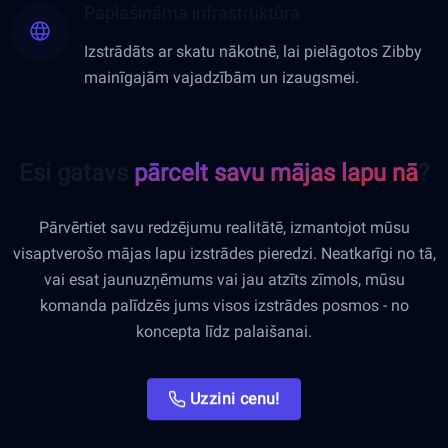
Paplašināma infrastruktūra
Izstrādāts ar skatu nākotnē, lai pielāgotos Zibby
mainīgajām vajadzībām un izaugsmei.
Esi gatavs
pārcelt savu mājas lapu
nākamajā līmen
?
Pārvērtiet savu redzējumu realitātē, izmantojot mūsu
visaptverošo mājas lapu izstrādes pieredzi. Neatkarīgi no tā,
vai esat jaunuzņēmums vai jau atzīts zīmols, mūsu
komanda palīdzēs jums visos izstrādes posmos - no
koncepta līdz palaišanai.
Uzzini cenu!