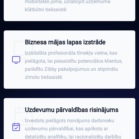
mobilitātes jomā, uzlabojot uzņēmuma
klātbūtni tiešsaistē.
Biznesa mājas lapas izstrāde
Izstrādāta profesionāla tīmekļa vietne, kas
pielāgota, lai piesaistītu potenciālos klientus,
parādītu Zibby pakalpojumus un stiprinātu
zīmolu tiešsaistē.
Uzdevumu pārvaldības risinājums
Izveidots pielāgots risinājums darbinieku
uzdevumu pārvaldībai, kas aprīkots ar
detalizētu analītiku, lai racionalizētu darbību