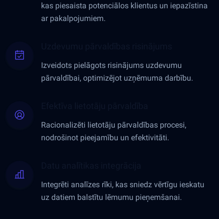
kas piesaista potenciālos klientus un iepazīstina
ar pakalpojumiem.
Uzdevumu pārvaldības risinājums
Izveidots pielāgots risinājums uzdevumu
pārvaldībai, optimizējot uzņēmuma darbību.
Efektīva lietotāju pārvaldība
Racionalizēti lietotāju pārvaldības procesi,
nodrošinot pieejamību un efektivitāti.
Datu analītikas integrācija
Integrēti analīzes rīki, kas sniedz vērtīgu ieskatu
uz datiem balstītu lēmumu pieņemšanai.