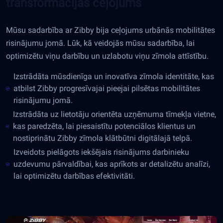
transformācijas ceļojums
Mūsu sadarbība ar Zibby bija ceļojums urbānās mobilitātes
risinājumu jomā. Lūk, kā veidojās mūsu sadarbība, lai
optimizētu viņu darbību un uzlabotu viņu zīmola attīstību.
Izstrādāta mūsdienīga un inovatīva zīmola identitāte, kas
atbilst Zibby progresīvajai pieejai pilsētas mobilitātes
risinājumu jomā.
Izstrādāta uz lietotāju orientēta uzņēmuma tīmekļa vietne,
kas paredzēta, lai piesaistītu potenciālos klientus un
nostiprinātu Zibby zīmola klātbūtni digitālajā telpā.
Izveidots pielāgots iekšējais risinājums darbinieku
uzdevumu pārvaldībai, kas aprīkots ar detalizētu analīzi,
lai optimizētu darbības efektivitāti.