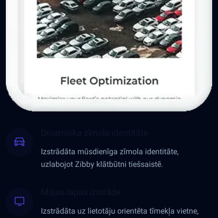
Dinamiska zīmola identitāte
Izstrādāta mūsdienīga zīmola identitāte,
uzlabojot Zibby klātbūtni tiešsaistē.
Mājas lapas izstrāde
Izstrādāta uz lietotāju orientēta tīmekļa vietne,