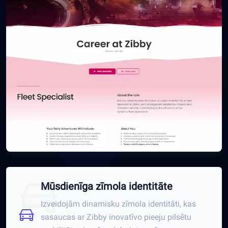
Mūsdienīga zīmola identitāte
Izveidojām dinamisku zīmola identitāti, kas
sasaucas ar Zibby inovatīvo pieeju pilsētu