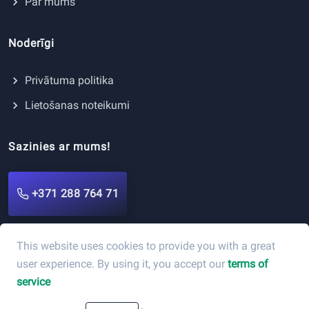
Pakalpojumi
Par mums
Noderīgi
Privātuma politika
Lietošanas noteikumi
Sazinies ar mums!
+371 288 764 71
This website uses cookies to provide you with a great
user experience. By using it, you accept our
terms of
service